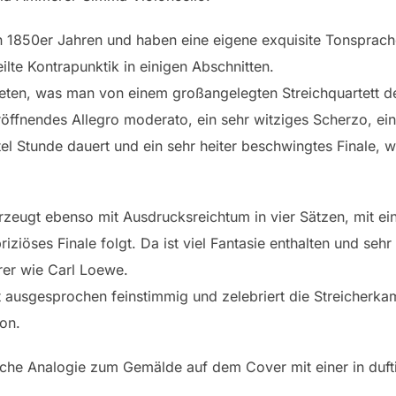
en 1850er Jahren und haben eine eigene exquisite Tonsprac
te Kontrapunktik in einigen Abschnitten.
bieten, was man von einem großangelegten Streichquartett 
röffnendes Allegro moderato, ein sehr witziges Scherzo, e
rtel Stunde dauert und ein sehr heiter beschwingtes Finale, 
erzeugt ebenso mit Ausdrucksreichtum in vier Sätzen, mit e
ziöses Finale folgt. Da ist viel Fantasie enthalten und sehr
rer wie Carl Loewe.
 ausgesprochen feinstimmig und zelebriert die Streicherka
on.
ische Analogie zum Gemälde auf dem Cover mit einer in duf