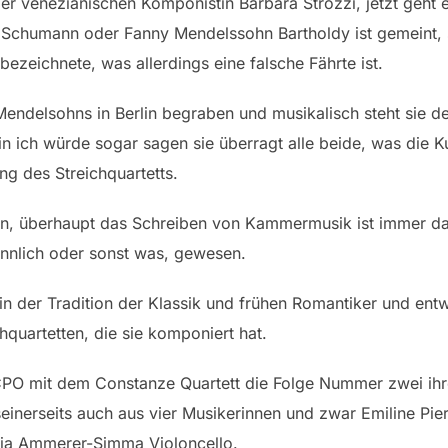
er venezianischen Komponistin Barbara Strozzi, jetzt geht 
ra Schumann oder Fanny Mendelssohn Bartholdy ist gemeint,
bezeichnete, was allerdings eine falsche Fährte ist.
 Mendelsohns in Berlin begraben und musikalisch steht sie 
n ich würde sogar sagen sie überragt alle beide, was die K
ng des Streichquartetts.
, überhaupt das Schreiben von Kammermusik ist immer das
ännlich oder sonst was, gewesen.
 in der Tradition der Klassik und frühen Romantiker und ent
chquartetten, die sie komponiert hat.
CPO mit dem Constanze Quartett die Folge Nummer zwei ihrer
einerseits auch aus vier Musikerinnen und zwar Emiline Pie
lia Ammerer-Simma Violoncello.