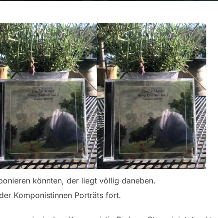
onieren könnten, der liegt völlig daneben.
der Komponistinnen Porträts fort.