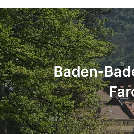
Beitrags-
Navigation
Baden-Baden
Far