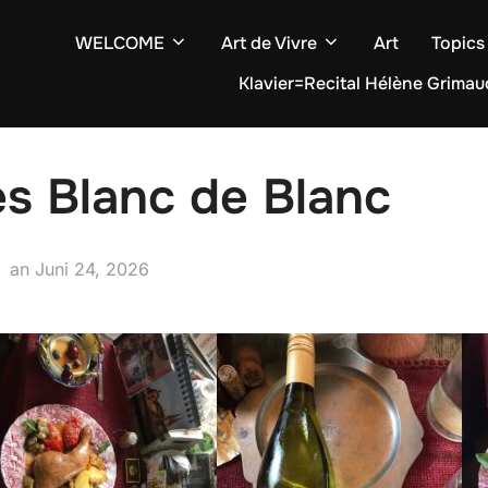
WELCOME
Art de Vivre
Art
Topics
Klavier=Recital Hélène Grimau
s Blanc de Blanc
Veröffentlicht
an
Juni 24, 2026
am