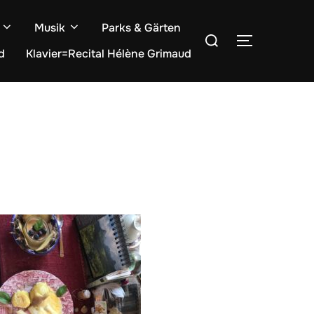
Musik
Parks & Gärten
Suchen
SEITENLE
nach:
d
Klavier=Recital Hélène Grimaud