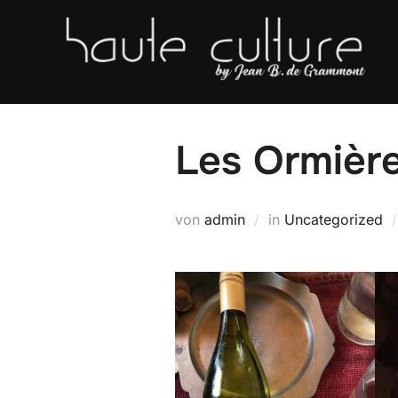
Zum
Inhalt
springen
Les Ormière
von
admin
in
Uncategorized