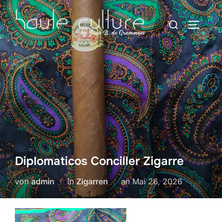
Zum
Suchen
Inhalt
SEITEN
nach:
springen
Diplomaticos Conciller Zigarre
Veröffentlicht
von
admin
in
Zigarren
an
Mai 26, 2026
am