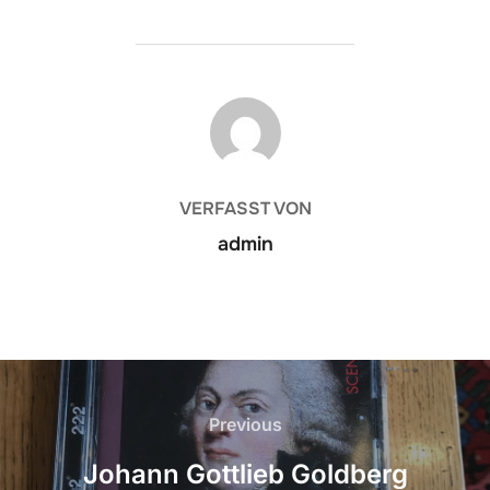
BEITRAGSAUTOR
VERFASST VON
admin
Beitrags-
Navigation
Previous
Previous
Johann Gottlieb Goldberg