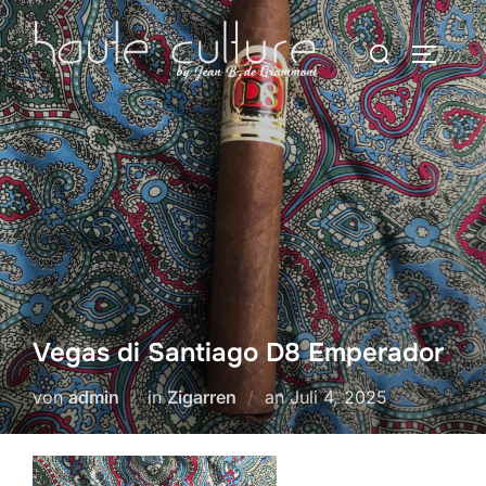
Zum
Suchen
Inhalt
SEITEN
nach:
springen
Vegas di Santiago D8 Emperador
Veröffentlicht
von
admin
in
Zigarren
an
Juli 4, 2025
am