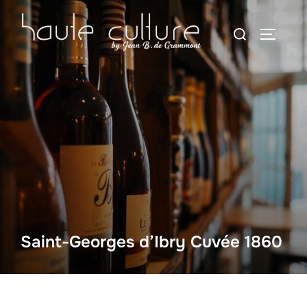
Zum
Suchen
Inhalt
SEITEN
nach:
springen
Saint-Georges d’Ibry Cuvée 1860