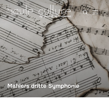
Zum
Suchen
Inhalt
SEITEN
nach:
springen
Mahlers dritte Symphonie