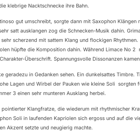
die klebrige Nacktschnecke ihre Bahn.
lutinoso gut umschreibt, sorgte dann mit Saxophon Klängen 
e sehr satt ausklangen zog die Schnecken-Musik dahin. Gri
ehr scherzend mit sattem Klang und flockigen Rhythmen. Ei
iolen hüpfte die Komposition dahin. Während Limace No 2 m
 Charakter-Überschrift. Spannungsvolle Dissonanzen kamen 
e geradezu in Gedanken sehen. Ein dunkelsattes Timbre. T
he Lagen und Wirbel der Pauken wie kleine Soli sorgten f
mmer 3 einen sehr munteren Ausklang herbei.
 pointierter Klangfratze, die wiederum mit rhythmischer Kra
on Soli in laufenden Kapriolen sich ergoss und auf die vi
en Akzent setzte und neugierig machte.