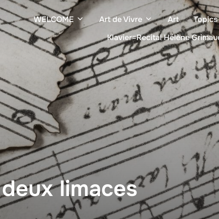
WELCOME
Art de Vivre
Art
Topics
Klavier=Recital Hélène Grimau
 deux limaces