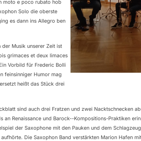
on moto e poco rubato hob
xophon Solo die oberste
ging es dann ins Allegro ben
 der Musik unserer Zeit ist
rois grimaces et deux limaces
n Vorbild für Frederic Bolli
n feinsinniger Humor mag
rsetzt heißt das Stück drei
eckblatt sind auch drei Fratzen und zwei Nacktschnecken ab
ils an Renaissance und Barock--Kompositions-Praktiken erin
lspiel der Saxophone mit den Pauken und dem Schlagzeug e
t aufhörte. Die Saxophon Band verstärkten Marion Hafen m