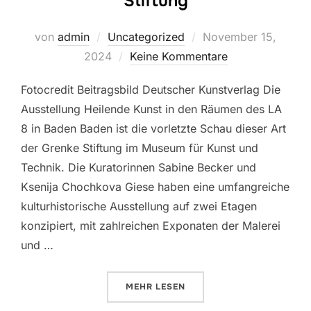
Stiftung
Veröffentlicht
von
admin
Uncategorized
November 15,
am
2024
Keine Kommentare
Fotocredit Beitragsbild Deutscher Kunstverlag Die
Ausstellung Heilende Kunst in den Räumen des LA
8 in Baden Baden ist die vorletzte Schau dieser Art
der Grenke Stiftung im Museum für Kunst und
Technik. Die Kuratorinnen Sabine Becker und
Ksenija Chochkova Giese haben eine umfangreiche
kulturhistorische Ausstellung auf zwei Etagen
konzipiert, mit zahlreichen Exponaten der Malerei
und …
ÜBER „HEILENDE KUNST IM LA 8
MEHR
LESEN