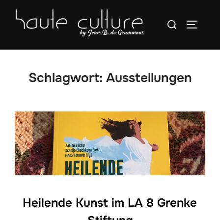
Zum
Suchen
Inhalt
SEITEN
nach:
springen
Schlagwort:
Ausstellungen
Heilende Kunst im LA 8 Grenke