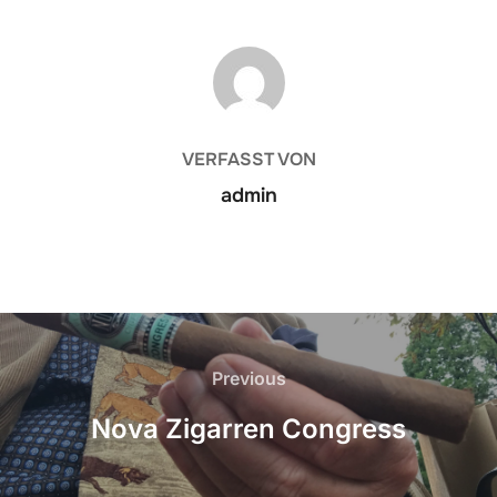
BEITRAGSAUTOR
VERFASST VON
admin
Beitrags-
Navigation
Previous
Previous
Nova Zigarren Congress