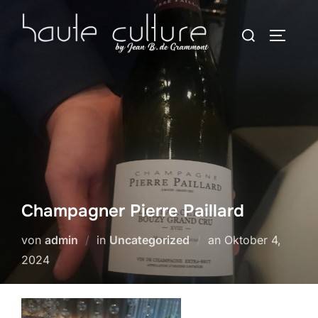
Zum
Suchen
Inhalt
SEITEN
nach:
springen
Champagner Pierre Paillard
Veröffentlicht
von
admin
in
Uncategorized
an
Oktober 4,
am
2024