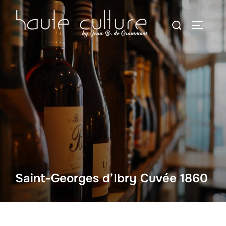
Zum
Suchen
Inhalt
SEITEN
nach:
springen
Saint-Georges d’Ibry Cuvée 1860