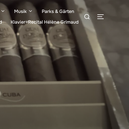
Musik
Parks & Gärten
Suchen
SEITENLE
nach:
d
Klavier=Recital Hélène Grimaud