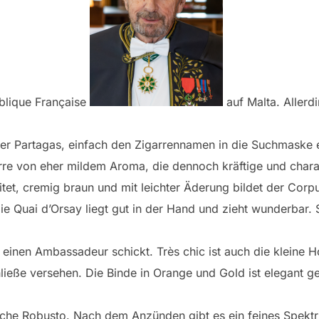
blique Française
auf Malta. Aller
über Partagas, einfach den Zigarrennamen in die Suchmaske
re von eher mildem Aroma, die dennoch kräftige und chara
itet, cremig braun und mit leichter Äderung bildet der Corp
Die Quai d’Orsay liegt gut in der Hand und zieht wunderbar
für einen Ambassadeur schickt. Très chic ist auch die kleine 
ließe versehen. Die Binde in Orange und Gold ist elegant
ische Robusto. Nach dem Anzünden gibt es ein feines Spek