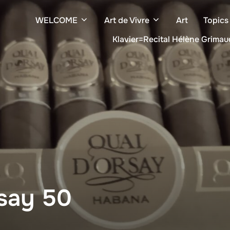
WELCOME
Art de Vivre
Art
Topics
Klavier=Recital Hélène Grimau
rsay 50