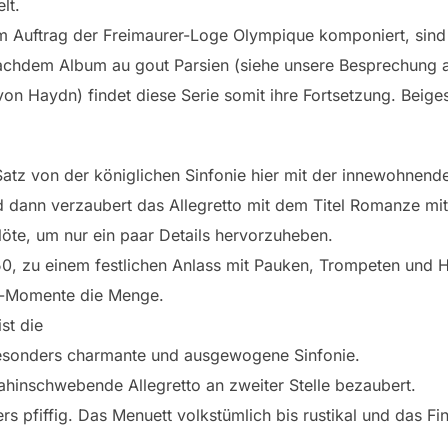
lt.
m Auftrag der Freimaurer-Loge Olympique komponiert, sind 
Nachdem Album au gout Parsien (siehe unsere Besprechung a
on Haydn) findet diese Serie somit ihre Fortsetzung. Beigese
-Satz von der königlichen Sinfonie hier mit der innewohnen
dann verzaubert das Allegretto mit dem Titel Romanze mit
öte, um nur ein paar Details hervorzuheben.
50, zu einem festlichen Anlass mit Pauken, Trompeten und Hö
-Momente die Menge.
st die
besonders charmante und ausgewogene Sinfonie.
ahinschwebende Allegretto an zweiter Stelle bezaubert.
s pfiffig. Das Menuett volkstümlich bis rustikal und das Fin