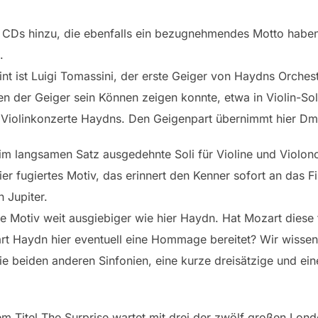
re CDs hinzu, die ebenfalls ein bezugnehmendes Motto habe
.
eint ist Luigi Tomassini, der erste Geiger von Haydns Orche
der Geiger sein Können zeigen konnte, etwa in Violin-Soli 
n Violinkonzerte Haydns. Den Geigenpart übernimmt hier Dm
h im langsamen Satz ausgedehnte Soli für Violine und Violo
ier fugiertes Motiv, das erinnert den Kenner sofort an das 
 Jupiter.
e Motiv weit ausgiebiger wie hier Haydn. Hat Mozart diese f
t Haydn hier eventuell eine Hommage bereitet? Wir wissen
ie beiden anderen Sinfonien, eine kurze dreisätzige und ein
m Titel The Surprise wartet mit drei der zwölf großen Lon