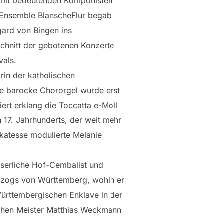
 mit bedeutenden Komponisten
s Ensemble BlanscheFlur begab
egard von Bingen ins
schnitt der gebotenen Konzerte
vals.
in der katholischen
e barocke Chororgel wurde erst
iert erklang die Toccatta e-Moll
17. Jahrhunderts, der weit mehr
katesse modulierte Melanie
aiserliche Hof-Cembalist und
erzogs von Württemberg, wohin er
Württembergischen Enklave in der
schen Meister Matthias Weckmann