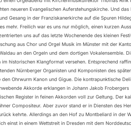
ab einen Orgelabend mit Kirchenmusikdirektor Thomas Rink
lichten neueren Evangelischen Auferstehungskirche. Und da
iv und Gesang in der Franziskanerkirche auf die Spuren Hild
res mehr. Freilich war es uns nur möglich, einen kurzen Aus
entrierten uns auf das letzte Wochenende des kleinen Festi
schung aus Chor und Orgel Musik im Münster mit der Kantor
Waldau an den Orgeln und dem dortigen Vokalensemble. Di
 im historischen Klangformat versehen. Entsprechend raffin
tenden Nürnberger Organisten und Komponisten des späten 
 den Ohrwurm Kanon und Gigue. Die kontrapunktische Deli
Schwebende Akkorde erklangen in Johann Jakob Frobergers
rischen Register in feinen Akkorden voll zur Geltung. Der k
ühner Compositeur. Aber zuvor stand er in Diensten des H
rück kehrte. Allerdings an den Hof zu Montbeliard in der 
ich einst in einem Wettstreit in Dresden mit dem Norddeut