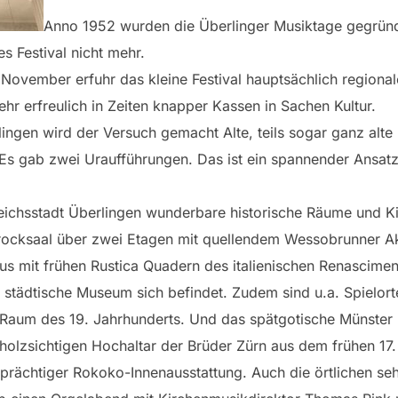
Anno 1952 wurden die Überlinger Musiktage gegründe
s Festival nicht mehr.
 November erfuhr das kleine Festival hauptsächlich region
ehr erfreulich in Zeiten knapper Kassen in Sachen Kultur.
lingen wird der Versuch gemacht Alte, teils sogar ganz alt
s gab zwei Uraufführungen. Das ist ein spannender Ansatz,
Reichsstadt Überlingen wunderbare historische Räume und Kir
arocksaal über zwei Etagen mit quellendem Wessobrunner A
aus mit frühen Rustica Quadern des italienischen Renascimen
städtische Museum sich befindet. Zudem sind u.a. Spielorte
er Raum des 19. Jahrhunderts. Und das spätgotische Münste
 holzsichtigen Hochaltar der Brüder Zürn aus dem frühen 17.
 prächtiger Rokoko-Innenausstattung. Auch die örtlichen seh