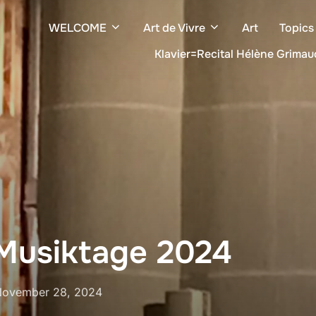
WELCOME
Art de Vivre
Art
Topics
Klavier=Recital Hélène Grimau
 Musiktage 2024
eröffentlicht
November 28, 2024
am