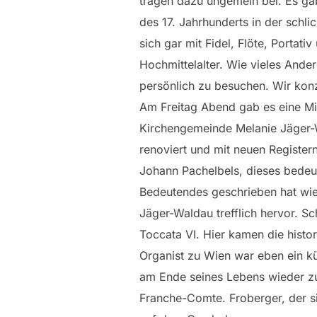
tragen dazu ungemein bei. Es g
des 17. Jahrhunderts in der sch
sich gar mit Fidel, Flöte, Portat
Hochmittelalter. Wie vieles Ande
persönlich zu besuchen. Wir konz
Am Freitag Abend gab es eine Mi
Kirchengemeinde Melanie Jäger-
renoviert und mit neuen Registern
Johann Pachelbels, dieses bedeu
Bedeutendes geschrieben hat wie
Jäger-Waldau trefflich hervor. 
Toccata VI. Hier kamen die histo
Organist zu Wien war eben ein k
am Ende seines Lebens wieder zu
Franche-Comte. Froberger, der s