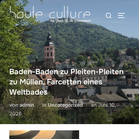
Zum
Suchen
Inhalt
SEITEN
nach:
springen
Baden-Baden zu Pleiten-Pleiten
zu Müllen, Farcetten eines
Weltbades
Veröffentlicht
von
admin
in
Uncategorized
an
Juni 10,
am
2026