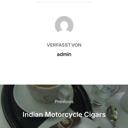
BEITRAGSAUTOR
VERFASST VON
admin
Beitrags-
Navigation
Previous
Previous
Indian Motorcycle Cigars