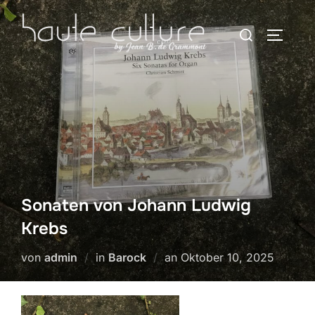
Zum
Suchen
Inhalt
SEITEN
nach:
springen
Sonaten von Johann Ludwig
Krebs
Veröffentlicht
von
admin
in
Barock
an
Oktober 10, 2025
am