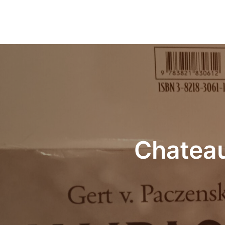
Beitrags-
Navigation
Chateau