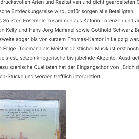
drucksvollen Arien und Rezitativen und dicht gearbeiteten
che Entdeckungsreise wird, dafür sorgen alle Beteiligten.
as Solisten Ensemble zusammen aus Kathrin Lorenzen und Ju
an Kelly und Hans Jörg Mammel sowie Gotthold Schwarz Bas
zweite sogar bis vor kurzem Thomas-Kantor in Leipzig war
n Folge. Telemann als Meister geistlicher Musik ist erst no
elsfest, setzen kriegerische bis jubelnde Akzente. Ausdruc
dezu szenische Qualitäten hat der Eingangschor von „Brich
n-Stücke und werden trefflich interpretiert.