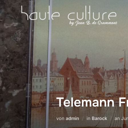
Zum
Inhalt
springen
Telemann F
Ver
von
admin
in
Barock
an
Jun
am