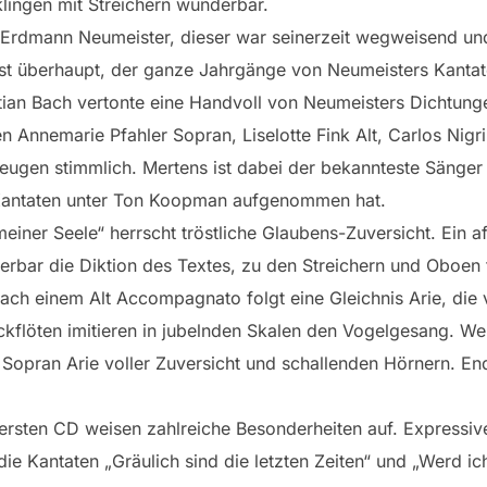
lingen mit Streichern wunderbar.
 Erdmann Neumeister, dieser war seinerzeit wegweisend u
t überhaupt, der ganze Jahrgänge von Neumeisters Kantat
an Bach vertonte eine Handvoll von Neumeisters Dichtung
en Annemarie Pfahler Sopran, Liselotte Fink Alt, Carlos Nig
zeugen stimmlich. Mertens ist dabei der bekannteste Sänger
 Kantaten unter Ton Koopman aufgenommen hat.
meiner Seele“ herrscht tröstliche Glaubens-Zuversicht. Ein a
underbar die Diktion des Textes, zu den Streichern und Oboe
Nach einem Alt Accompagnato folgt eine Gleichnis Arie, die 
kflöten imitieren in jubelnden Skalen den Vogelgesang. Wei
Sopran Arie voller Zuversicht und schallenden Hörnern. Endl
 ersten CD weisen zahlreiche Besonderheiten auf. Expressi
die Kantaten „Gräulich sind die letzten Zeiten“ und „Werd i