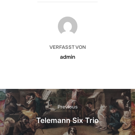
BEITRAGSAUTOR
VERFASST VON
admin
Beitrags-
Navigation
Previous
Previous
Telemann Six Trio