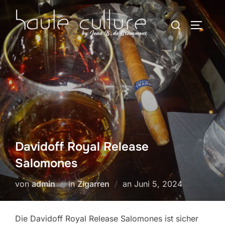
Zum
Suchen
Inhalt
SEITEN
nach:
springen
Davidoff Royal Release
Salomones
Veröffentlicht
von
admin
in
Zigarren
an
Juni 5, 2024
am
Die Davidoff Royal Release Salomones ist sicher