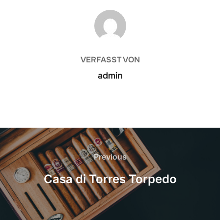
BEITRAGSAUTOR
VERFASST VON
admin
Beitrags-
Navigation
Previous
Previous
Casa di Torres Torpedo