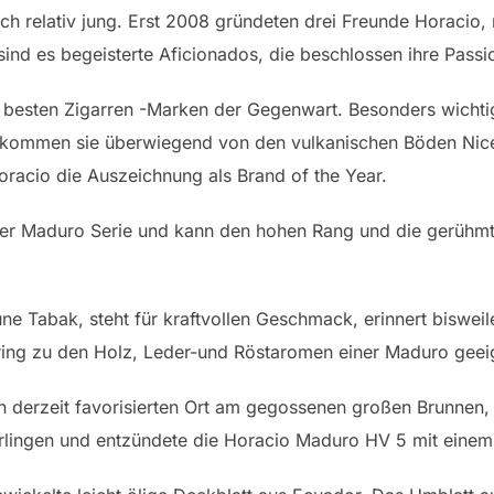
ch relativ jung. Erst 2008 gründeten drei Freunde Horacio,
 sind es begeisterte Aficionados, die beschlossen ihre Pas
er besten Zigarren -Marken der Gegenwart. Besonders wichtig 
s kommen sie überwiegend von den vulkanischen Böden Nic
Horacio die Auszeichnung als Brand of the Year.
t der Maduro Serie und kann den hohen Rang und die gerüh
e Tabak, steht für kraftvollen Geschmack, erinnert bisweil
airing zu den Holz, Leder-und Röstaromen einer Maduro geeig
 derzeit favorisierten Ort am gegossenen großen Brunnen,
lingen und entzündete die Horacio Maduro HV 5 mit einem 