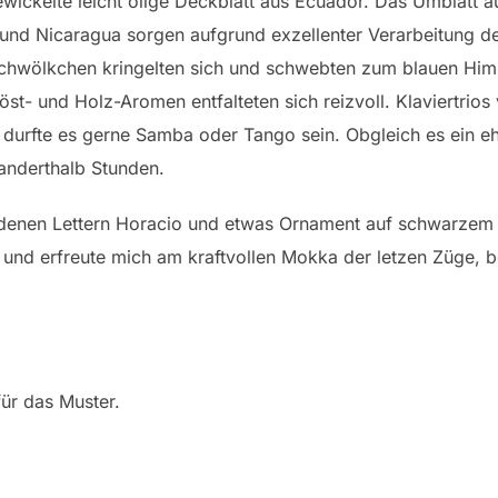
gewickelte leicht ölige Deckblatt aus Ecuador. Das Umblatt 
 und Nicaragua sorgen aufgrund exzellenter Verarbeitung d
chwölkchen kringelten sich und schwebten zum blauen Hi
öst- und Holz-Aromen entfalteten sich reizvoll. Klaviertri
urfte es gerne Samba oder Tango sein. Obgleich es ein eher
anderthalb Stunden.
ldenen Lettern Horacio und etwas Ornament auf schwarzem G
und erfreute mich am kraftvollen Mokka der letzen Züge, b
ür das Muster.