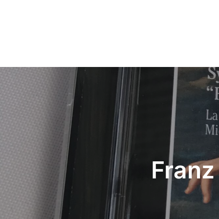
Beitrags-
Navigation
Franz