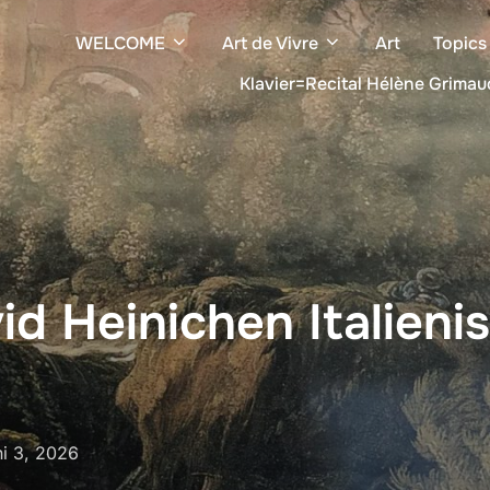
WELCOME
Art de Vivre
Art
Topics
Klavier=Recital Hélène Grimau
d Heinichen Italieni
öffentlicht
i 3, 2026