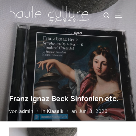
Zum
Suchen
Inhalt
SEITEN
nach:
springen
Franz Ignaz Beck Sinfonien etc.
Veröffentlicht
von
admin
in
Klassik
an
Juni 3, 2026
am