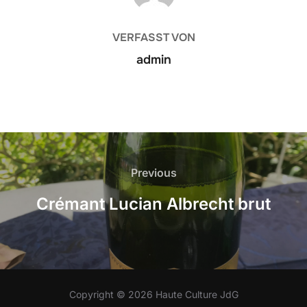
VERFASST VON
admin
Beitrags-
Navigation
Previous
Previous
Crémant Lucian Albrecht brut
Copyright © 2026 Haute Culture JdG