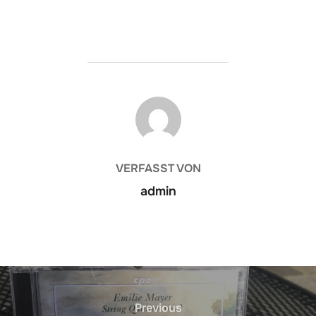
BEITRAGSAUTOR
VERFASST VON
admin
Beitrags-
Navigation
Previous
Previous