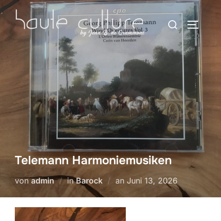
Zum
Suchen
Inhalt
SEITEN
nach:
springen
Telemann Harmoniemusiken
Veröffentlicht
von
admin
in
Barock
an
Juni 13, 2026
am